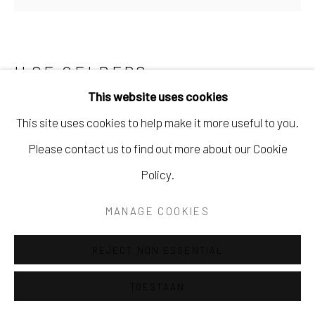
ILSE OELBERS
This website uses cookies
DANSERES
This site uses cookies to help make it more useful to you.
Brons
Please contact us to find out more about our Cookie
40 x 30 x 20 cm
Policy.
Nr. 1 uit een oplage van 10
MANAGE COOKIES
PRIJS OP AANVRAAG
REJECT NON ESSENTIAL
VRAAG NAAR BESCHIKBAARHEID
TOESTAAN
MEER AFBEELDINGEN