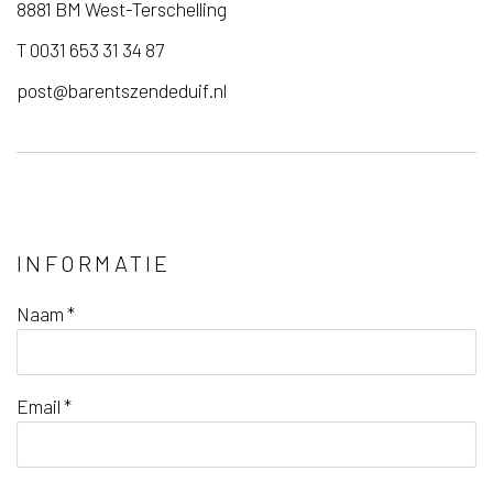
8881 BM West-Terschelling
T 0031 653 31 34 87
post@barentszendeduif.nl
INFORMATIE
Naam *
Email *