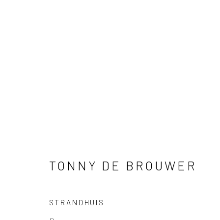
SCULPTUREN
TONNY DE BROUWER
Manage cookies
COPYRIGHT © 2026 BARENTSZ & DE DUIF
SITE B
STRANDHUIS